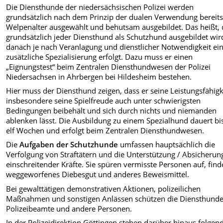
Die Diensthunde der niedersächsischen Polizei werden
grundsätzlich nach dem Prinzip der dualen Verwendung bereit
Welpenalter ausgewählt und behutsam ausgebildet. Das heißt, 
grundsätzlich jeder Diensthund als Schutzhund ausgebildet wi
danach je nach Veranlagung und dienstlicher Notwendigkeit ei
zusätzliche Spezialisierung erfolgt. Dazu muss er einen
„Eignungstest“ beim Zentralen Diensthundwesen der Polizei
Niedersachsen in Ahrbergen bei Hildesheim bestehen.
Hier muss der Diensthund zeigen, dass er seine Leistungsfähigk
insbesondere seine Spielfreude auch unter schwierigsten
Bedingungen beibehält und sich durch nichts und niemanden
ablenken lässt. Die Ausbildung zu einem Spezialhund dauert bi
elf Wochen und erfolgt beim Zentralen Diensthundwesen.
Die
Aufgaben der Schutzhunde
umfassen hauptsächlich die
Verfolgung von Straftätern und die Unterstützung / Absicherun
einschreitender Kräfte. Sie spüren vermisste Personen auf, fin
weggeworfenes Diebesgut und anderes Beweismittel.
Bei gewalttätigen demonstrativen Aktionen, polizeilichen
Maßnahmen und sonstigen Anlässen schützen die Diensthund
Polizeibeamte und andere Personen.
In der Polizeidirektion Göttingen stehen darüber hinaus folgen