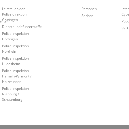
Leitstellen der
Personen
Inte
Polizeidirektion
Cybe
Sachen
Göttingen
llte/r
Pup
Diensthundeführerstaffel
Verk
Polizeiinspektion
Göttingen
Polizeiinspektion
Northeim
Polizeiinspektion
Hildesheim
Polizeiinspektion
Hameln-Pyrmont /
Holzminden
Polizeiinspektion
Nienburg /
Schaumburg