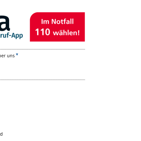
ber uns
nd