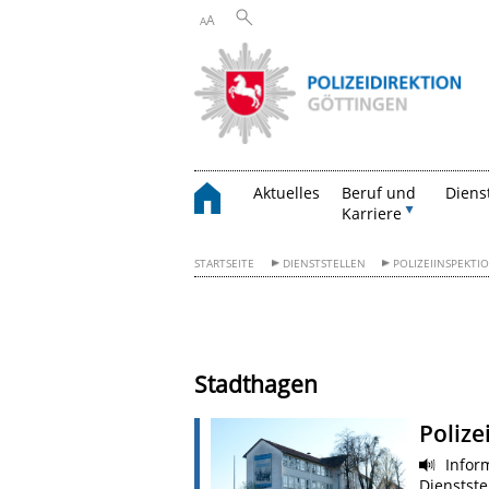
A
A
Aktuelles
Beruf und
Diens
Karriere
STARTSEITE
DIENSTSTELLEN
POLIZEIINSPEKTI
Stadthagen
Poliz
Inform
Dienstst