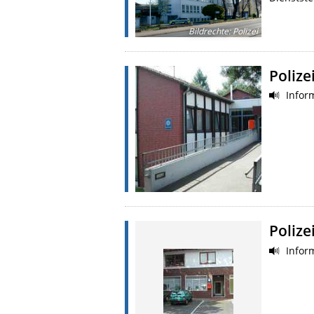
Bildrechte
:
Polizei
Polize
Inform
Polize
Inform