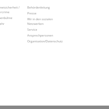
rnetsicherheit /
Behördenleitung
rcrime
Presse
penbühne
Wir in den sozialen
ehr
Netzwerken
Service
Ansprechpersonen
Organisation/Datenschutz