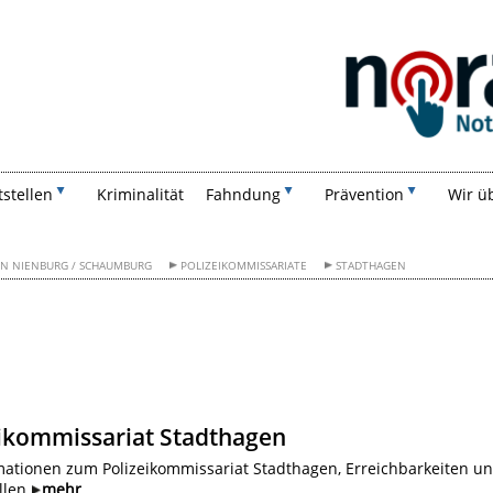
Suchen
tstellen
Kriminalität
Fahndung
Prävention
Wir ü
ON NIENBURG / SCHAUMBURG
POLIZEIKOMMISSARIATE
STADTHAGEN
eikommissariat Stadthagen
ationen zum Polizeikommissariat Stadthagen, Erreichbarkeiten u
ellen
mehr