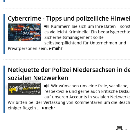
Cybercrime - Tipps und polizeiliche Hinwe
Kümmern Sie sich um Ihre Daten – sons
Bildrechte
:
es vielleicht Kriminelle! Ein bedarfsgerechte
Bildrechte:
Sicherheitsmanagement sollte
iStock_matejmo
selbstverpflichtend für Unternehmen und
Privatpersonen sein.
mehr
Netiquette der Polizei Niedersachsen in d
sozialen Netzwerken
Bildrechte
:
Wir wünschen uns eine freie, sachliche,
AdobeStock/magele-
respektvolle und gerne auch kritische Disku
picture
auf unseren Accounts in sozialen Netzwerk
Wir bitten bei der Verfassung von Kommentaren um die Beac
einiger Regeln ...
mehr