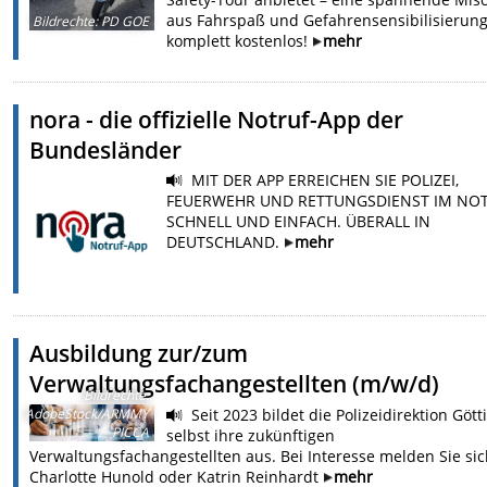
aus Fahrspaß und Gefahrensensibilisierung
Bildrechte
:
PD GOE
komplett kostenlos!
mehr
nora - die offizielle Notruf-App der
Bundesländer
MIT DER APP ERREICHEN SIE POLIZEI,
FEUERWEHR UND RETTUNGSDIENST IM NOT
SCHNELL UND EINFACH. ÜBERALL IN
DEUTSCHLAND.
mehr
Ausbildung zur/zum
Verwaltungsfachangestellten (m/w/d)
Bildrechte
:
Seit 2023 bildet die Polizeidirektion Göt
AdobeStock/ARMMY
PICCA
selbst ihre zukünftigen
Verwaltungsfachangestellten aus. Bei Interesse melden Sie sic
Charlotte Hunold oder Katrin Reinhardt
mehr