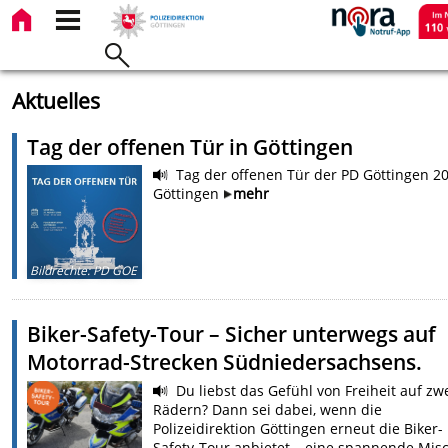
Aktuelles
Tag der offenen Tür in Göttingen
Tag der offenen Tür der PD Göttingen 20
Göttingen
mehr
Bildrechte
:
PD GOE
Biker-Safety-Tour – Sicher unterwegs auf
Motorrad-Strecken Südniedersachsens.
Du liebst das Gefühl von Freiheit auf zw
Rädern? Dann sei dabei, wenn die
Polizeidirektion Göttingen erneut die Biker-
Safety-Tour anbietet – eine spannende Mis