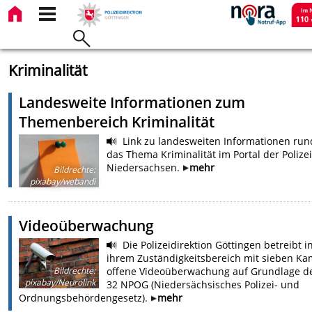
Kriminalität
Landesweite Informationen zum
Themenbereich Kriminalität
Link zu landesweiten Informationen ru
das Thema Kriminalität im Portal der Polizei
Niedersachsen.
mehr
Bildrechte
:
pixabay/webandi
Videoüberwachung
Die Polizeidirektion Göttingen betreibt i
ihrem Zuständigkeitsbereich mit sieben Ka
Bildrechte
:
offene Videoüberwachung auf Grundlage de
pixabay/Neurolink
32 NPOG (Niedersächsisches Polizei- und
Ordnungsbehördengesetz).
mehr