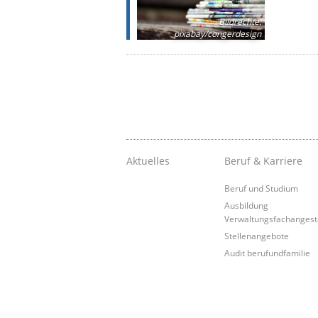
Bildrechte
:
pixabay/congerdesign
Aktuelles
Beruf & Karriere
Beruf und Studium
Ausbildung
Verwaltungsfachangeste
Stellenangebote
Audit berufundfamilie