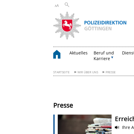
A
A
Aktuelles
Beruf und
Diens
Karriere
STARTSEITE
WIR ÜBER UNS
PRESSE
Presse
Erreic
Ihre 