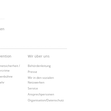
ken
vention
Wir über uns
rnetsicherheit /
Behördenleitung
rcrime
Presse
penbühne
Wir in den sozialen
ehr
Netzwerken
Service
Ansprechpersonen
Organisation/Datenschutz