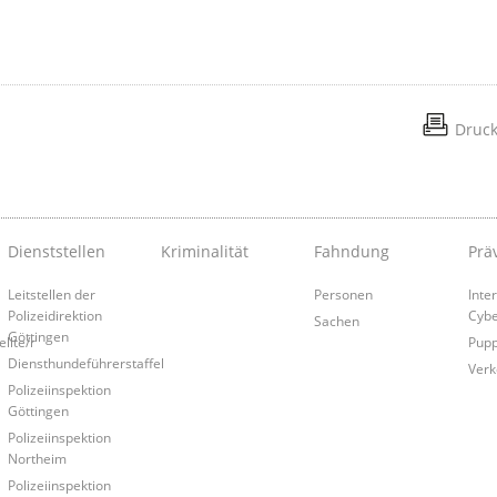
Druc
Dienststellen
Kriminalität
Fahndung
Prä
Leitstellen der
Personen
Inte
Polizeidirektion
Cybe
Sachen
Göttingen
llte/r
Pup
Diensthundeführerstaffel
Verk
Polizeiinspektion
Göttingen
Polizeiinspektion
Northeim
Polizeiinspektion