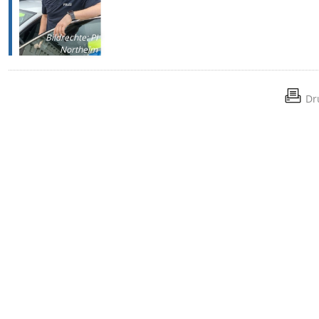
Bildrechte
:
PI
Northeim
Dr