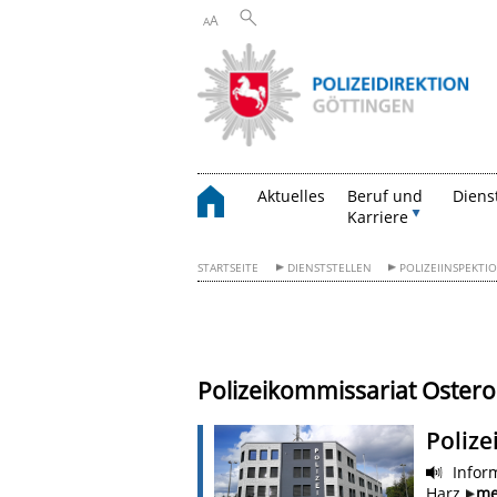
A
A
Aktuelles
Beruf und
Diens
Karriere
STARTSEITE
DIENSTSTELLEN
POLIZEIINSPEKT
Polizeikommissariat Oster
Poliz
Inform
Harz
me