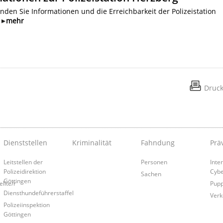
inden Sie Informationen und die Erreichbarkeit der Polizeistation
g
mehr
Druc
Dienststellen
Kriminalität
Fahndung
Prä
Leitstellen der
Personen
Inte
Polizeidirektion
Cybe
Sachen
Göttingen
llte/r
Pup
Diensthundeführerstaffel
Verk
Polizeiinspektion
Göttingen