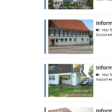
Bildrechte
:
Polizei Göttingen
Inform
Hier f
Grund
Bildrechte
:
PI
Northeim/Osterode
Inform
Hier f
Hattorf
Bildrechte
:
PI
Northeim/Osterode
Inform