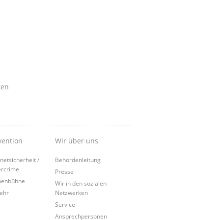
ken
vention
Wir über uns
rnetsicherheit /
Behördenleitung
rcrime
Presse
penbühne
Wir in den sozialen
ehr
Netzwerken
Service
Ansprechpersonen