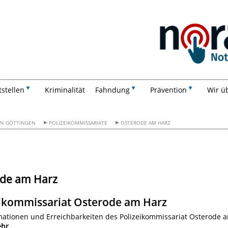
Suchen
tstellen
Kriminalität
Fahndung
Prävention
Wir ü
ION GÖTTINGEN
POLIZEIKOMMISSARIATE
OSTERODE AM HARZ
ode am Harz
eikommissariat Osterode am Harz
ationen und Erreichbarkeiten des Polizeikommissariat Osterode 
hr