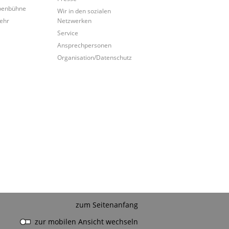
penbühne
Wir in den sozialen
ehr
Netzwerken
Service
Ansprechpersonen
Organisation/Datenschutz
zum Seitenanfang
zur mobilen Ansicht wechseln