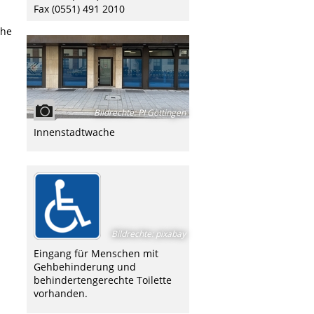
Fax (0551) 491 2010
che
Bildrechte
:
PI Göttingen
Innenstadtwache
Bildrechte
:
pixabay
Eingang für Menschen mit
Gehbehinderung und
behindertengerechte Toilette
vorhanden.