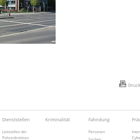
Druc
Dienststellen
Kriminalität
Fahndung
Prä
Leitstellen der
Personen
Inte
Polizeidirektion
Cybe
Sachen