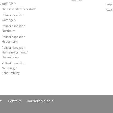
Göttingen
llte/r
Pup
Diensthundeführerstaffel
Verk
Polizeiinspektion
Göttingen
Polizeiinspektion
Northeim
Polizeiinspektion
Hildesheim
Polizeiinspektion
Hameln-Pyrmont /
Holzminden
Polizeiinspektion
Nienburg /
Schaumburg
z
Kontakt
Barrierefreiheit