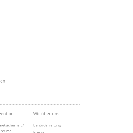
ken
vention
Wir über uns
rnetsicherheit /
Behördenleitung
rcrime
Presse