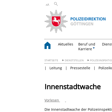
A
A
Aktuelles
Beruf und
Diens
Karriere
STARTSEITE
DIENSTSTELLEN
POLIZEIINSPEKT
Leitung
Pressestelle
Polizei
Innenstadtwache
Vorlesen
Die Innenstadtwache der Polizeiinspekti