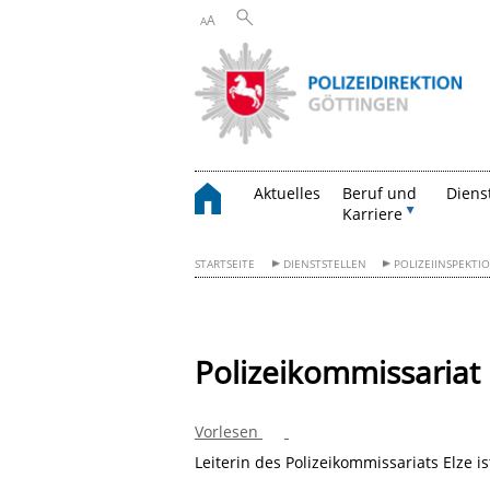
A
A
Aktuelles
Beruf und
Diens
Karriere
STARTSEITE
DIENSTSTELLEN
POLIZEIINSPEKTI
Polizeikommissariat 
Vorlesen
Leiterin des Polizeikommissariats Elze 