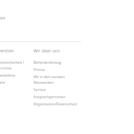
ken
vention
Wir über uns
rnetsicherheit /
Behördenleitung
rcrime
Presse
penbühne
Wir in den sozialen
ehr
Netzwerken
Service
Ansprechpersonen
Organisation/Datenschutz