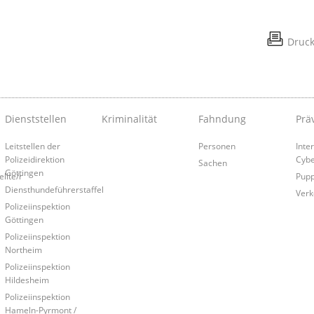
Druc
Dienststellen
Kriminalität
Fahndung
Prä
Leitstellen der
Personen
Inte
Polizeidirektion
Cybe
Sachen
Göttingen
llte/r
Pup
Diensthundeführerstaffel
Verk
Polizeiinspektion
Göttingen
Polizeiinspektion
Northeim
Polizeiinspektion
Hildesheim
Polizeiinspektion
Hameln-Pyrmont /