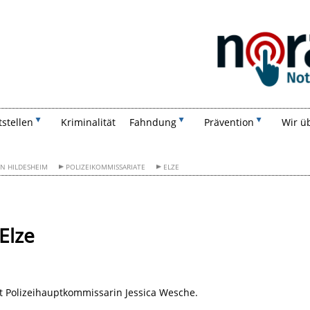
Suchen
tstellen
Kriminalität
Fahndung
Prävention
Wir ü
ON HILDESHEIM
POLIZEIKOMMISSARIATE
ELZE
Elze
ist Polizeihauptkommissarin Jessica Wesche.