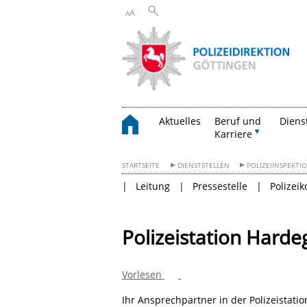
A
A
Aktuelles
Beruf und
Diens
Karriere
STARTSEITE
DIENSTSTELLEN
POLIZEIINSPEKT
Leitung
Pressestelle
Polizei
Polizeistation Harde
Vorlesen
Ihr Ansprechpartner in der Polizeistati