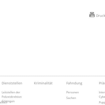
Druc
Dienststellen
Kriminalität
Fahndung
Prä
Leitstellen der
Personen
Inte
Polizeidirektion
Cybe
Sachen
Göttingen
llte/r
Pup