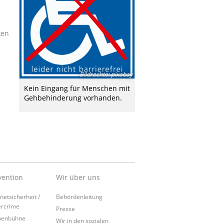
ken
Bildrechte
:
pixabay
Kein Eingang für Menschen mit
Gehbehinderung vorhanden.
vention
Wir über uns
rnetsicherheit /
Behördenleitung
rcrime
Presse
penbühne
Wir in den sozialen