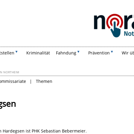
Suchen
tstellen
Kriminalität
Fahndung
Prävention
Wir ü
ION NORTHEIM
kommissariate
Themen
gsen
on Hardegsen ist PHK Sebastian Bebermeier.