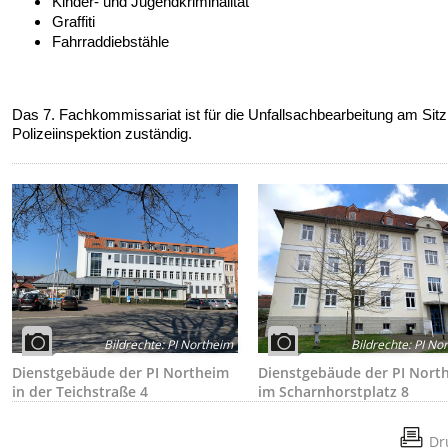
Kinder- und Jugendkriminalität
Graffiti
Fahrraddiebstähle
Das 7. Fachkommissariat ist für die Unfallsachbearbeitung am Sitz
Polizeiinspektion zuständig.
Bildrechte
:
PI Northeim
Bildrechte
:
PI No
Dienstgebäude der PI Northeim
Dienstgebäude der PI Nort
in der Teichstraße 4
im Scharnhorstplatz 8
Dr