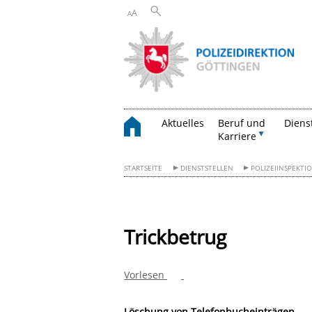
A
A
Aktuelles
Beruf und
Diens
Karriere
STARTSEITE
DIENSTSTELLEN
POLIZEIINSPEKT
Trickbetrug
Vorlesen
Löschung von Telefonbucheinträgen