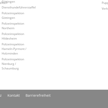
Göttingen
llte/r
Pup
Diensthundeführerstaffel
Verk
Polizeiinspektion
Göttingen
Polizeiinspektion
Northeim
Polizeiinspektion
Hildesheim
Polizeiinspektion
Hameln-Pyrmont /
Holzminden
Polizeiinspektion
Nienburg /
Schaumburg
z
Kontakt
Barrierefreiheit