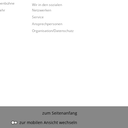
penbühne
Wir in den sozialen
ehr
Netzwerken
Service
Ansprechpersonen
Organisation/Datenschutz
zum Seitenanfang
zur mobilen Ansicht wechseln