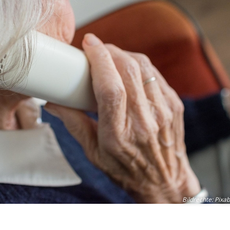
Bildrechte
:
Pixab