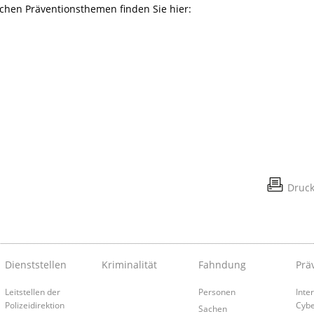
ichen Präventionsthemen finden Sie hier:
Druc
Dienststellen
Kriminalität
Fahndung
Prä
Leitstellen der
Personen
Inte
Polizeidirektion
Cybe
Sachen