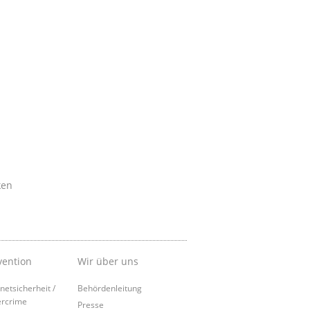
ken
vention
Wir über uns
rnetsicherheit /
Behördenleitung
rcrime
Presse