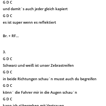
G D C
und damit´s auch jeder gleich kapiert
G D C
es ist super wenn es reflektiert
Br. + RF…
3.
G D C
Schwarz und weiß ist unser Zebrastreifen
G D C
in beide Richtungen schau´n musst auch du begreifen
G D C
könn´ die Fahrer mir in die Augen schau´n
G D C
kann ich rübergehen mit Vertrauen