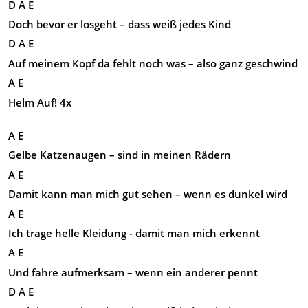
D A E
Doch bevor er losgeht – dass weiß jedes Kind
D A E
Auf meinem Kopf da fehlt noch was – also ganz geschwind
A E
Helm Auf! 4x
A E
Gelbe Katzenaugen – sind in meinen Rädern
A E
Damit kann man mich gut sehen – wenn es dunkel wird
A E
Ich trage helle Kleidung - damit man mich erkennt
A E
Und fahre aufmerksam – wenn ein anderer pennt
D A E