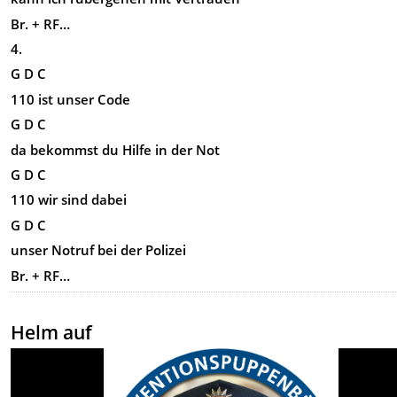
Br. + RF…
4.
G D C
110 ist unser Code
G D C
da bekommst du Hilfe in der Not
G D C
110 wir sind dabei
G D C
unser Notruf bei der Polizei
Br. + RF…
Helm auf