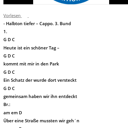
Vorlesen
- Halbton tiefer – Cappo. 3. Bund
1.
G D C
Heute ist ein schöner Tag –
G D C
kommt mit mir in den Park
G D C
Ein Schatz der wurde dort versteckt
G D C
gemeinsam haben wir ihn entdeckt
Br.:
am em D
Über eine Straße mussten wir geh´n