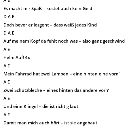
A E
Es macht mir Spaß – kostet auch kein Geld
D A E
Doch bevor er losgeht – dass weiß jedes Kind
D A E
Auf meinem Kopf da fehlt noch was – also ganz geschwind
A E
Helm Auf! 4x
A E
Mein Fahrrad hat zwei Lampen – eine hinten eine vorn’
A E
Zwei Schutzbleche – eines hinten das andere vorn’
A E
Und eine Klingel – die ist richtig laut
A E
Damit man mich auch hört – ist sie angebaut