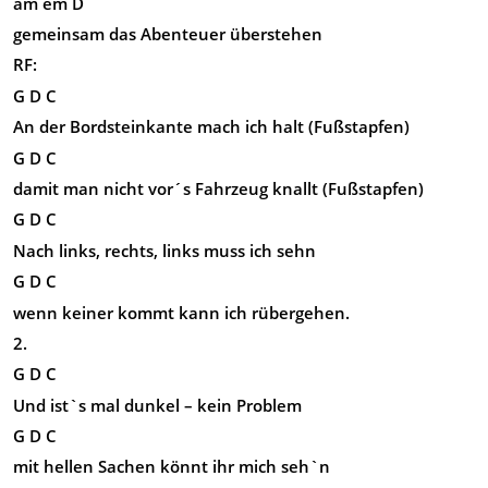
am em D
gemeinsam das Abenteuer überstehen
RF:
G D C
An der Bordsteinkante mach ich halt (Fußstapfen)
G D C
damit man nicht vor´s Fahrzeug knallt (Fußstapfen)
G D C
Nach links, rechts, links muss ich sehn
G D C
wenn keiner kommt kann ich rübergehen.
2.
G D C
Und ist`s mal dunkel – kein Problem
G D C
mit hellen Sachen könnt ihr mich seh`n