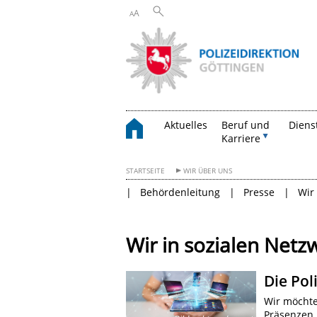
A
A
Aktuelles
Beruf und
Diens
Karriere
STARTSEITE
WIR ÜBER UNS
Behördenleitung
Presse
Wir
Wir in sozialen Net
Die Pol
Wir möchten
Präsenzen 