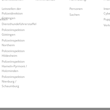
Leitstellen der
Personen
Inte
Polizeidirektion
Cybe
Sachen
Göttingen
llte/r
Pup
Diensthundeführerstaffel
Verk
Polizeiinspektion
Göttingen
Polizeiinspektion
Northeim
Polizeiinspektion
Hildesheim
Polizeiinspektion
Hameln-Pyrmont /
Holzminden
Polizeiinspektion
Nienburg /
Schaumburg