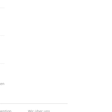
ken
vention
Wir über uns